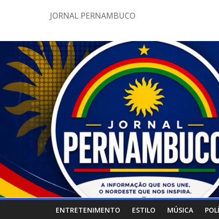
Pular
JORNAL PERNAMBUCO
para
o
conteúdo
ENTRETENIMENTO
ESTILO
MÚSICA
POL