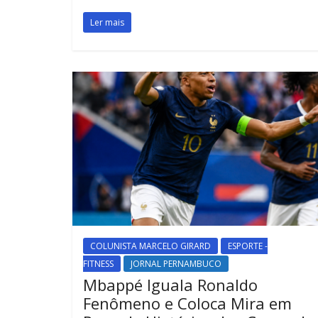
Ler mais
COLUNISTA MARCELO GIRARD
ESPORTE -
FITNESS
JORNAL PERNAMBUCO
Mbappé Iguala Ronaldo
Fenômeno e Coloca Mira em