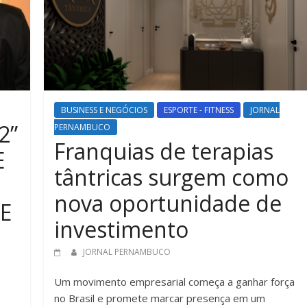
BUSINESS E NEGÓCIOS
ESPORTE - FITNESS
JORNAL
2”
PERNAMBUCO
Franquias de terapias
E
tântricas surgem como
nova oportunidade de
E
investimento
JORNAL PERNAMBUCO
Um movimento empresarial começa a ganhar força
no Brasil e promete marcar presença em um