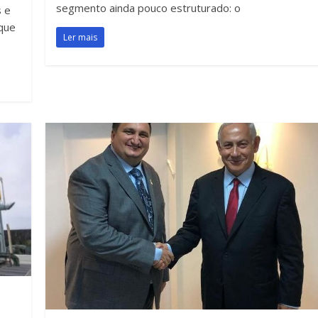
segmento ainda pouco estruturado: o
s e
 que
Ler mais