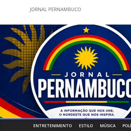
Pular
JORNAL PERNAMBUCO
para
o
conteúdo
ENTRETENIMENTO
ESTILO
MÚSICA
POL