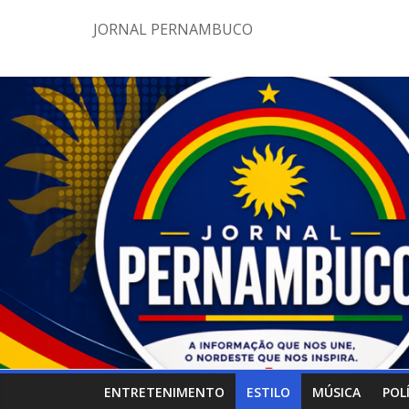
Pular
JORNAL PERNAMBUCO
para
o
conteúdo
ENTRETENIMENTO
ESTILO
MÚSICA
POL