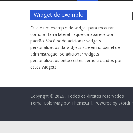
Widget de exemplo
Este é um exemplo de widget para mostrar
como a Barra lateral Esquerda aparece por
padrão. Você pode adicionar widgets
personalizados da widgets screen no painel de
administração. Se adicionar widgets
personalizados então estes serão trocados por
estes widgets.
Copyright © 2026
. Todos os direitos reservados.
Tema:
ColorMag
por ThemeGrill. Powered by
WordPr