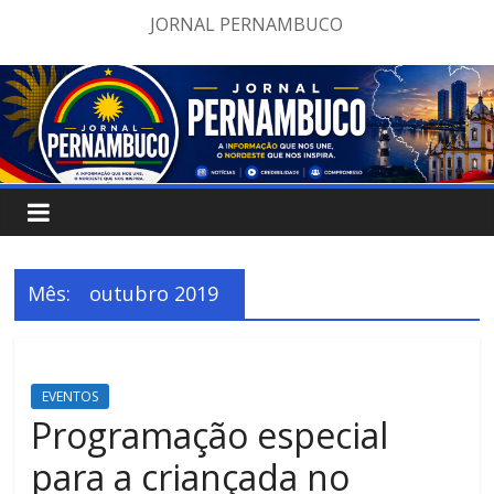
Pular
JORNAL PERNAMBUCO
para
o
conteúdo
Mês:
outubro 2019
EVENTOS
Programação especial
para a criançada no