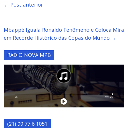
←
Post anterior
Mbappé Iguala Ronaldo Fenômeno e Coloca Mira
em Recorde Histórico das Copas do Mundo
→
RÁDIO NOVA MPB
(21) 99 77 6 1051