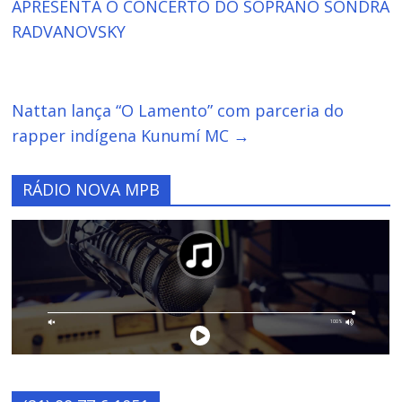
APRESENTA O CONCERTO DO SOPRANO SONDRA
RADVANOVSKY
Nattan lança “O Lamento” com parceria do
rapper indígena Kunumí MC
→
RÁDIO NOVA MPB