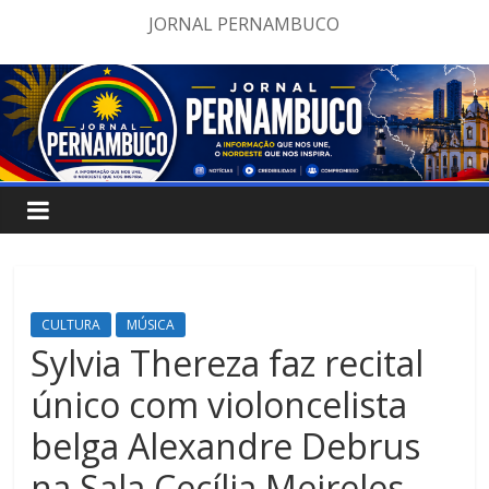
Pular
JORNAL PERNAMBUCO
para
o
conteúdo
CULTURA
MÚSICA
Sylvia Thereza faz recital
único com violoncelista
belga Alexandre Debrus
na Sala Cecília Meireles,