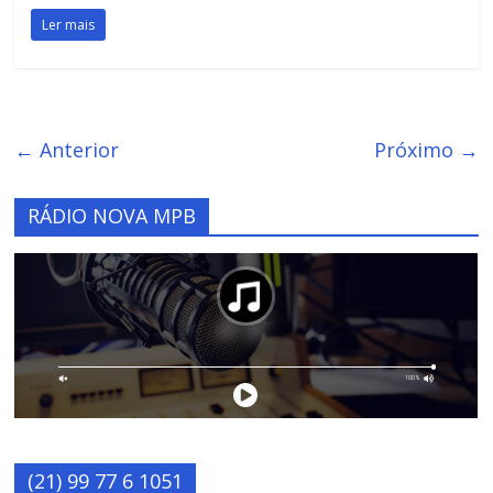
Ler mais
← Anterior
Próximo →
RÁDIO NOVA MPB
(21) 99 77 6 1051