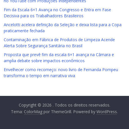
no YouTube com Produções Independentes
Fim da Escala 6×1 Avança no Congresso e Entra em Fase
Decisiva para os Trabalhadores Brasileiros
Ancelotti acelera definição da Seleção e deixa lista para a Copa
praticamente fechada
Contaminação em Fábrica de Produtos de Limpeza Acende
Alerta Sobre Segurança Sanitária no Brasil
Proposta que prevê fim da escala 6×1 avança na Câmara e
amplia debate sobre impactos econômicos
Envelhecer como recomeço: novo livro de Fernanda Pompeu
transforma o tempo em narrativa viva
Copyright © 2026
. Todos os direitos reservados.
Tema:
ColorMag
por ThemeGrill. Powered by
WordPress
.