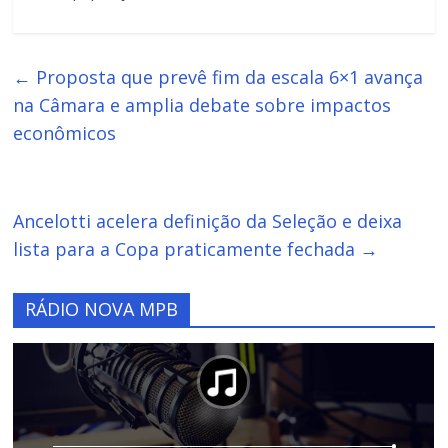
←
Proposta que prevê fim da escala 6×1 avança
na Câmara e amplia debate sobre impactos
econômicos
Ancelotti acelera definição da Seleção e deixa
lista para a Copa praticamente fechada
→
RÁDIO NOVA MPB