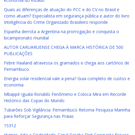
economia do estado
Quais as diferenças de atuação do PCC e do CV no Brasil e
como atuam? Especialista em segurança pública e autor do livro
Inteligência do Crime Organizado Brasileiro responde
Espanha derrota a Argentina na prorrogação e conquista o
bicampeonato mundial
AUTOR CARUARUENSE CHEGA À MARCA HISTÓRICA DE 500
PUBLICAÇÕES
Febre Haaland atravessa os gramados e chega aos cartórios de
Pernambuco
Energia solar residencial vale a pena? Guia completo de custos e
economia
Mbappé Iguala Ronaldo Fenômeno e Coloca Mira em Recorde
Histórico das Copas do Mundo
Tubarões Sob Vigilância: Pernambuco Retoma Pesquisa Marinha
para Reforçar Segurança nas Praias
15312
Humor, Arte e Criatividade: Canal Goiaba Diet Conquista Espaço