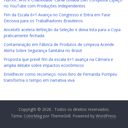
no YouTube com Produções Independentes
Fim da Escala 6×1 Avança no Congresso e Entra em Fase
Decisiva para os Trabalhadores Brasileiros
Ancelotti acelera definição da Seleção e deixa lista para a Copa
praticamente fechada
Contaminação em Fábrica de Produtos de Limpeza Acende
Alerta Sobre Segurança Sanitária no Brasil
Proposta que prevê fim da escala 6×1 avança na Câmara e
amplia debate sobre impactos econômicos
Envelhecer como recomeço: novo livro de Fernanda Pompeu
transforma o tempo em narrativa viva
Copyright © 2026
. Todos os direitos reservados.
Tema:
ColorMag
por ThemeGrill. Powered by
WordPress
.