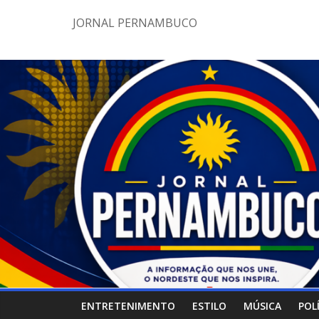
Pular
JORNAL PERNAMBUCO
para
o
conteúdo
ENTRETENIMENTO
ESTILO
MÚSICA
POL