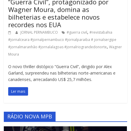
“Guerra Civil”, protagonizado por
Wagner Moura, domina as
bilheterias e estabelece novos
recordes nos EUA
,
JORNAL PERNAMBUCO
#guerra civil
#revistabahia
#jornalceara #jornalpernambuco #jornalparaiba # jornalsergipe
,
#jornalmaranhão #jornalalagoas #jornalriograndedonorte
Wagner
Moura
O novo thriller distópico “Guerra Civil”, dirigido por Alex
Garland, surpreendeu nas bilheterias norte-americanas e
canadenses, arrecadando US$ 25,7 milhões.
Ler mais
RÁDIO NOVA MPB