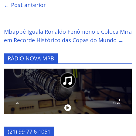
←
Post anterior
Mbappé Iguala Ronaldo Fenômeno e Coloca Mira
em Recorde Histórico das Copas do Mundo
→
RÁDIO NOVA MPB
(21) 99 77 6 1051