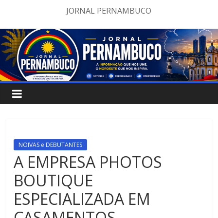
Pular
JORNAL PERNAMBUCO
para
o
conteúdo
NOIVAS e DEBUTANTES
A EMPRESA PHOTOS
BOUTIQUE
ESPECIALIZADA EM
CASAMENTOS