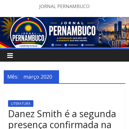
Pular
JORNAL PERNAMBUCO
para
o
conteúdo
Mês:
março 2020
LITERATURA
Danez Smith é a segunda
presença confirmada na