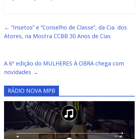
←
“Insetos” e “Conselho de Classe”, da Cia. dos
Atores, na Mostra CCBB 30 Anos de Cias
A 6ª edição do MULHERES À OBRA chega com
novidades
→
RÁDIO NOVA MPB