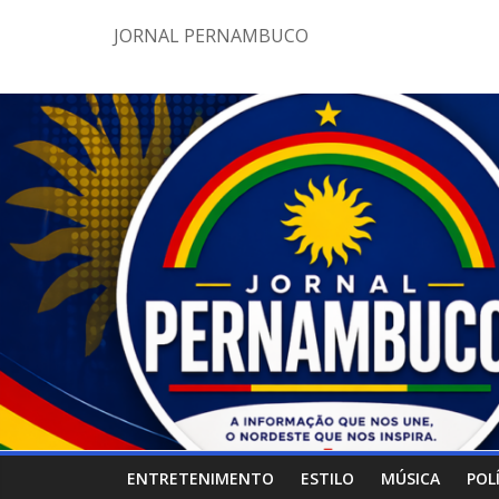
Pular
JORNAL PERNAMBUCO
para
o
conteúdo
ENTRETENIMENTO
ESTILO
MÚSICA
POL