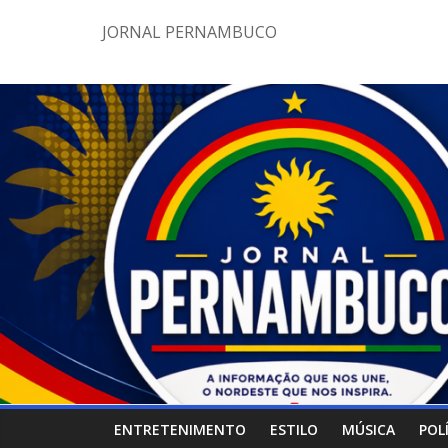
Pular
JORNAL PERNAMBUCO
para
o
conteúdo
ENTRETENIMENTO
ESTILO
MÚSICA
POL