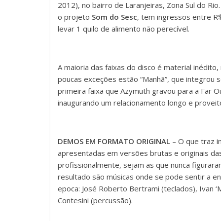
2012), no bairro de Laranjeiras, Zona Sul do R
o projeto
Som do Sesc
, tem ingressos entre R
levar 1 quilo de alimento não perecível.
A maioria das faixas do disco é material inédit
poucas exceções estão “Manhã”, que integrou se
primeira faixa que Azymuth gravou para a Far O
inaugurando um relacionamento longo e proveit
DEMOS EM FORMATO ORIGINAL
– O que traz i
apresentadas em versões brutas e originais d
profissionalmente, sejam as que nunca figurara
resultado são músicas onde se pode sentir a ene
epoca: José Roberto Bertrami (teclados), Ivan ‘M
Contesini (percussão).