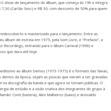
io. O show de lançamento do álbum, que começa às 19h e integra
$ 7,50 (Cartão Sesc) e R$ 30, com desconto de 50% para quem
o, redescoberto e masterizado para o lançamento. Entre as
u álbum de estreia em 1975, pela Som Livre, e “Prefacio”, a
ut Recordings, entrando para o álbum Carnival (1996) e
oso que dura até hoje.
neditismo ao álbum Demos (1973-1975) é o formato das faixas,
as demos da época, sejam as poucas que vieram a ser gravadas
m na discografia da banda e que agora se tornam públicas. O
rgia de estúdio e a visão criativa dos integrantes do grupo à
amão’ Conti (bateria), Alex Malheiros (baixo) e Ariovaldo