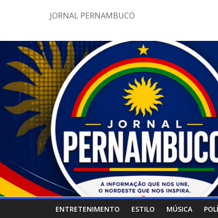
Pular
JORNAL PERNAMBUCO
para
o
conteúdo
ENTRETENIMENTO
ESTILO
MÚSICA
POL