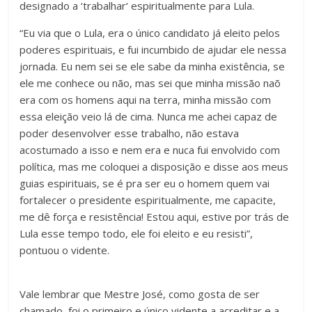
designado a ‘trabalhar‘ espiritualmente para Lula.
“Eu via que o Lula, era o único candidato já eleito pelos
poderes espirituais, e fui incumbido de ajudar ele nessa
jornada. Eu nem sei se ele sabe da minha existência, se
ele me conhece ou não, mas sei que minha missão naõ
era com os homens aqui na terra, minha missão com
essa eleição veio lá de cima. Nunca me achei capaz de
poder desenvolver esse trabalho, não estava
acostumado a isso e nem era e nuca fui envolvido com
política, mas me coloquei a disposição e disse aos meus
guias espirituais, se é pra ser eu o homem quem vai
fortalecer o presidente espiritualmente, me capacite,
me dê força e resistência! Estou aqui, estive por trás de
Lula esse tempo todo, ele foi eleito e eu resisti”,
pontuou o vidente.
Vale lembrar que Mestre José, como gosta de ser
chamado, foi o primeiro e único vidente a acreditar e a