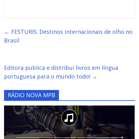
←
FESTURIS: Destinos internacionais de olho no
Brasil
Editora publica e distribui livros em língua
portuguesa para o mundo todo!
→
RÁDIO NOVA MPB