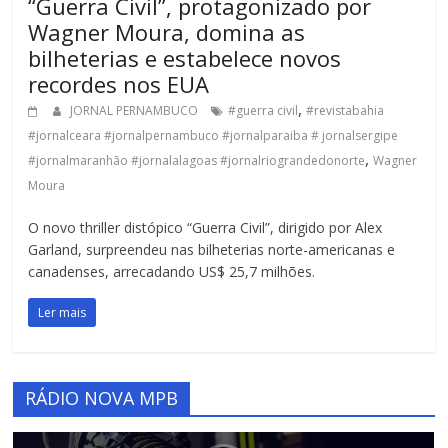
“Guerra Civil”, protagonizado por
Wagner Moura, domina as
bilheterias e estabelece novos
recordes nos EUA
,
JORNAL PERNAMBUCO
#guerra civil
#revistabahia
#jornalceara #jornalpernambuco #jornalparaiba # jornalsergipe
,
#jornalmaranhão #jornalalagoas #jornalriograndedonorte
Wagner
Moura
O novo thriller distópico “Guerra Civil”, dirigido por Alex
Garland, surpreendeu nas bilheterias norte-americanas e
canadenses, arrecadando US$ 25,7 milhões.
Ler mais
RÁDIO NOVA MPB