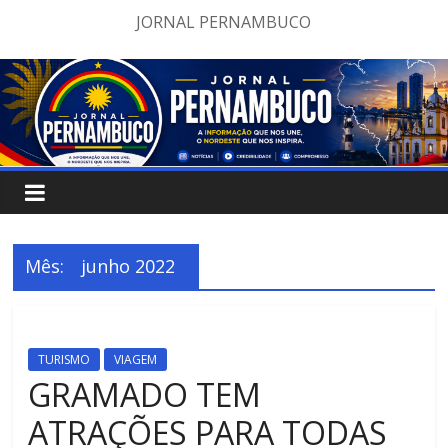
Pular
JORNAL PERNAMBUCO
para
o
conteúdo
Mês:
junho 2022
TURISMO
VIAGEM
GRAMADO TEM
ATRAÇÕES PARA TODAS