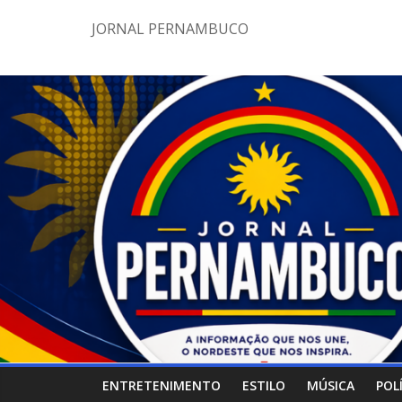
Pular
JORNAL PERNAMBUCO
para
o
conteúdo
ENTRETENIMENTO
ESTILO
MÚSICA
POL