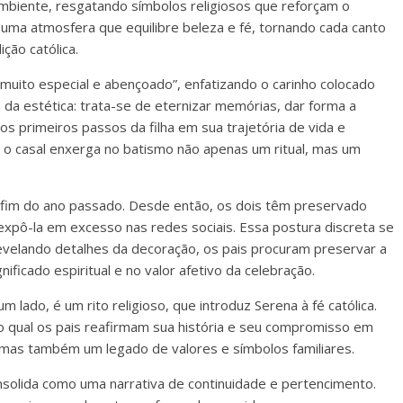
biente, resgatando símbolos religiosos que reforçam o
ar uma atmosfera que equilibre beleza e fé, tornando cada canto
ição católica.
ito especial e abençoado”, enfatizando o carinho colocado
m da estética: trata-se de eternizar memórias, dar forma a
os primeiros passos da filha em sua trajetória de vida e
o o casal enxerga no batismo não apenas um ritual, mas um
no fim do ano passado. Desde então, os dois têm preservado
expô-la em excesso nas redes sociais. Essa postura discreta se
velando detalhes da decoração, os pais procuram preservar a
ficado espiritual e no valor afetivo da celebração.
m lado, é um rito religioso, que introduz Serena à fé católica.
 qual os pais reafirmam sua história e seu compromisso em
, mas também um legado de valores e símbolos familiares.
nsolida como uma narrativa de continuidade e pertencimento.