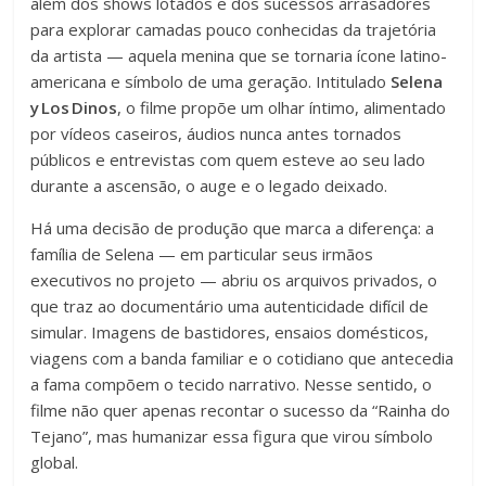
além dos shows lotados e dos sucessos arrasadores
para explorar camadas pouco conhecidas da trajetória
da artista — aquela menina que se tornaria ícone latino-
americana e símbolo de uma geração. Intitulado
Selena
y Los Dinos
, o filme propõe um olhar íntimo, alimentado
por vídeos caseiros, áudios nunca antes tornados
públicos e entrevistas com quem esteve ao seu lado
durante a ascensão, o auge e o legado deixado.
Há uma decisão de produção que marca a diferença: a
família de Selena — em particular seus irmãos
executivos no projeto — abriu os arquivos privados, o
que traz ao documentário uma autenticidade difícil de
simular. Imagens de bastidores, ensaios domésticos,
viagens com a banda familiar e o cotidiano que antecedia
a fama compõem o tecido narrativo. Nesse sentido, o
filme não quer apenas recontar o sucesso da “Rainha do
Tejano”, mas humanizar essa figura que virou símbolo
global.